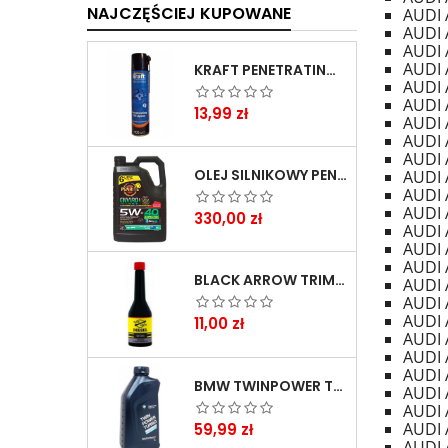
NAJCZĘŚCIEJ KUPOWANE
AUDI 
AUDI 
AUDI A
AUDI 
KRAFT PENETRATING OIL SPRAY 400 ML
AUDI 
AUDI 
Cena
13,99 zł
AUDI 
AUDI 
AUDI 
OLEJ SILNIKOWY PENRITE ENVIRO + 5W40 6L
AUDI 
AUDI 
AUDI 
Cena
330,00 zł
AUDI 
AUDI 
AUDI 
BLACK ARROW TRIM DIESEL DODATEK DO PALIWA 250ML
AUDI 
AUDI 
AUDI 
Cena
11,00 zł
AUDI 
AUDI 
AUDI 
BMW TWINPOWER TURBO 5W30 LL04 1L
AUDI 
AUDI 
Cena
AUDI 
59,99 zł
AUDI 