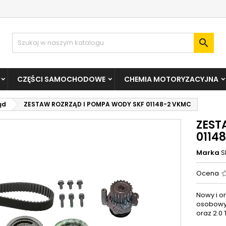

CZĘŚCI SAMOCHODOWE
CHEMIA MOTORYZACYJNA
ąd
ZESTAW ROZRZĄD I POMPA WODY SKF 01148-2 VKMC
ZEST
0114
Marka
S
Ocena
Nowy i o
osobowych
oraz 2.0 