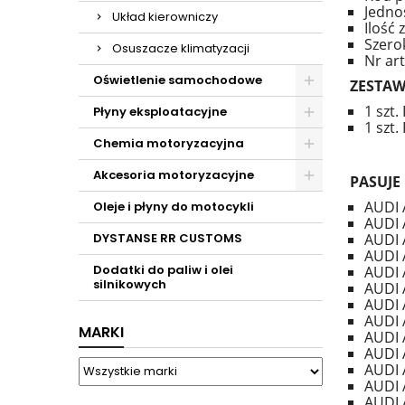
Jedno
Układ kierowniczy
Ilość
Szero
Osuszacze klimatyzacji
Nr ar
Oświetlenie samochodowe
ZESTAW
1 szt
Płyny eksploatacyjne
1 szt
Chemia motoryzacyjna
Akcesoria motoryzacyjne
PASUJE
AUDI A
Oleje i płyny do motocykli
AUDI A
DYSTANSE RR CUSTOMS
AUDI A
AUDI A
Dodatki do paliw i olei
AUDI A
silnikowych
AUDI A
AUDI 
AUDI 
MARKI
AUDI 
AUDI 
AUDI 
AUDI 
AUDI 