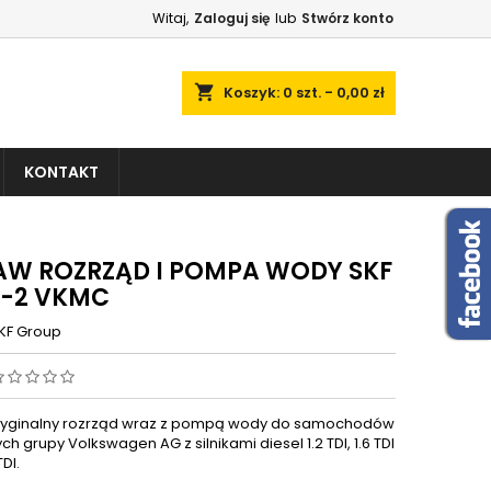
Witaj,
Zaloguj się
lub
Stwórz konto
shopping_cart
Koszyk:
0
szt. - 0,00 zł
KONTAKT
AW ROZRZĄD I POMPA WODY SKF
8-2 VKMC
KF Group
ryginalny rozrząd wraz z pompą wody do samochodów
 grupy Volkswagen AG z silnikami diesel 1.2 TDI, 1.6 TDI
TDI.