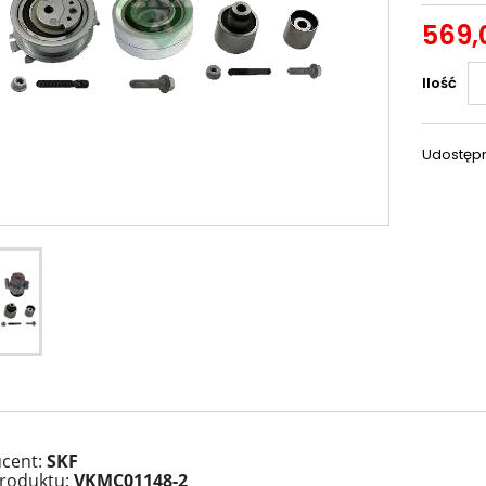
569,
Ilość
Udostępn
cent:
SKF
roduktu:
VKMC01148-2