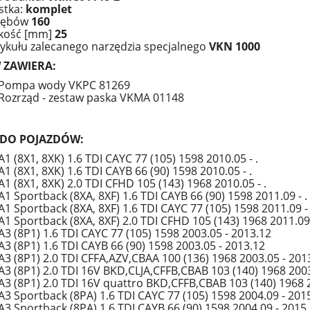
stka:
komplet
 zębów
160
kość [mm]
25
tykułu zalecanego narzędzia specjalnego
VKN 1000
 ZAWIERA:
. Pompa wody VKPC 81269
. Rozrząd - zestaw paska VKMA 01148
 DO POJAZDÓW:
1 (8X1, 8XK) 1.6 TDI CAYC 77 (105) 1598 2010.05 - .
1 (8X1, 8XK) 1.6 TDI CAYB 66 (90) 1598 2010.05 - .
1 (8X1, 8XK) 2.0 TDI CFHD 105 (143) 1968 2010.05 - .
1 Sportback (8XA, 8XF) 1.6 TDI CAYB 66 (90) 1598 2011.09 - .
1 Sportback (8XA, 8XF) 1.6 TDI CAYC 77 (105) 1598 2011.09 - 
1 Sportback (8XA, 8XF) 2.0 TDI CFHD 105 (143) 1968 2011.09 
A3 (8P1) 1.6 TDI CAYC 77 (105) 1598 2003.05 - 2013.12
A3 (8P1) 1.6 TDI CAYB 66 (90) 1598 2003.05 - 2013.12
A3 (8P1) 2.0 TDI CFFA,AZV,CBAA 100 (136) 1968 2003.05 - 201
A3 (8P1) 2.0 TDI 16V BKD,CLJA,CFFB,CBAB 103 (140) 1968 2003
A3 (8P1) 2.0 TDI 16V quattro BKD,CFFB,CBAB 103 (140) 1968 
A3 Sportback (8PA) 1.6 TDI CAYC 77 (105) 1598 2004.09 - 201
A3 Sportback (8PA) 1.6 TDI CAYB 66 (90) 1598 2004.09 - 2015