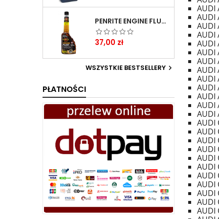
AUDI 
AUDI 
PENRITE ENGINE FLUSH ŚRODEK DO CZYSZCZENIA SILNIKA 375 ML
AUDI 
AUDI 
Cena
37,00 zł
AUDI 
AUDI 
AUDI A
WSZYSTKIE BESTSELLERY

AUDI A
AUDI 
AUDI 
PŁATNOŚCI
AUDI A
AUDI 
AUDI 
AUDI 
AUDI 
AUDI 
AUDI 
AUDI Q
AUDI 
AUDI 
AUDI 
AUDI Q
AUDI Q
AUDI 