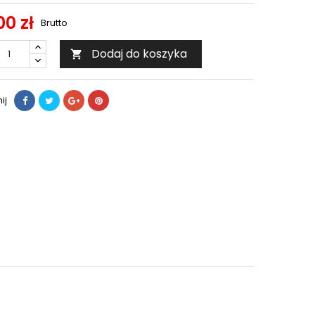
00 zł
Brutto
Dodaj do koszyka

ij