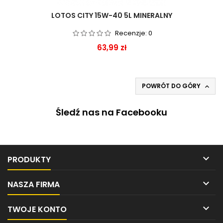
LOTOS CITY 15W-40 5L MINERALNY
Recenzje:
0
Cena
63,99 zł
POWRÓT DO GÓRY

Śledź nas na Facebooku

PRODUKTY

NASZA FIRMA

TWOJE KONTO