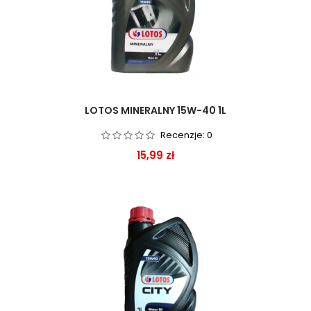
LOTOS MINERALNY 15W-40 1L
Recenzje:
0
Cena
15,99 zł