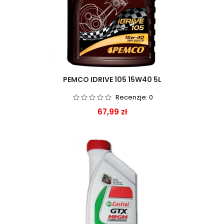
PEMCO IDRIVE 105 15W40 5L
Recenzje:
0
Cena
67,99 zł