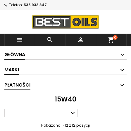
Telefon:
535 933 347
0



shopping_cart
GŁÓWNA
MARKI
PŁATNOŚCI
15W40

Pokazano 1-12 z 12 pozycji