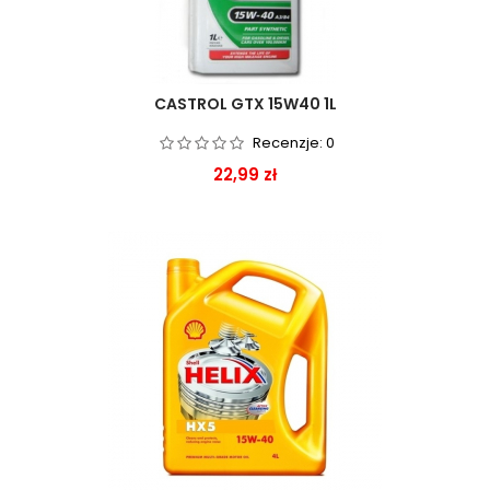
CASTROL GTX 15W40 1L
Recenzje:
0
Cena
22,99 zł