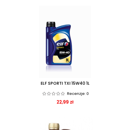
ELF SPORTI TXI 15W40 1L
Recenzje:
0
Cena
22,99 zł