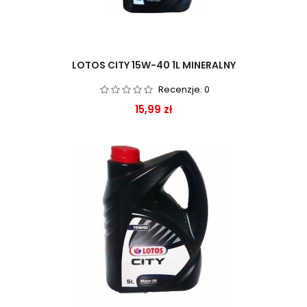
LOTOS CITY 15W-40 1L MINERALNY
Recenzje:
0
Cena
15,99 zł