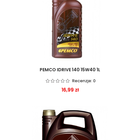
PEMCO IDRIVE 140 15W40 1L
Recenzje:
0
Cena
16,99 zł