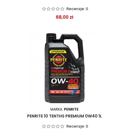
Recenzje:
0
Cena
68,00 zł
MARKA:
PENRITE
PENRITE 10 TENTHS PREMIUM 0W40 1L
Recenzje:
0