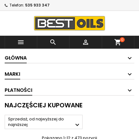
Telefon:
535 933 347
0



shopping_cart
GŁÓWNA
MARKI
PŁATNOŚCI
NAJCZĘŚCIEJ KUPOWANE
Sprzedaż, od najwyższej do

najniższej
Pokazano 1-12 z 473 pozycji