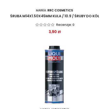
MARKA:
RRC COSMETICS
ŚRUBA M14X1.50X45MM KULA / 10.9 / ŚRUBY DO KÓŁ
Recenzje:
0
Cena
3,90 zł