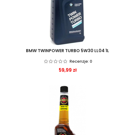
BMW TWINPOWER TURBO 5W30 LL04 1L
Recenzje:
0
Cena
59,99 zł