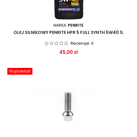
MARKA:
PENRITE
OLEJ SILNIKOWY PENRITE HPR 5 FULL SYNTH 5W40 1L
Recenzje:
0
Cena
45,00 zł
Wyprzedaż!