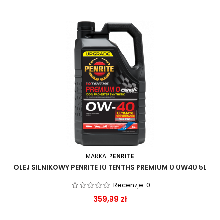
MARKA:
PENRITE
OLEJ SILNIKOWY PENRITE 10 TENTHS PREMIUM 0 0W40 5L
Recenzje:
0
Cena
359,99 zł