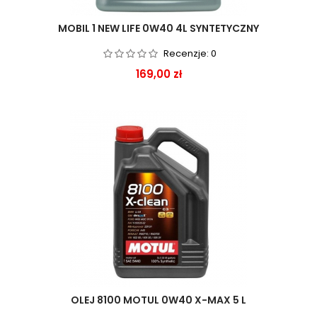
MOBIL 1 NEW LIFE 0W40 4L SYNTETYCZNY
Recenzje:
0
Cena
169,00 zł
OLEJ 8100 MOTUL 0W40 X-MAX 5 L