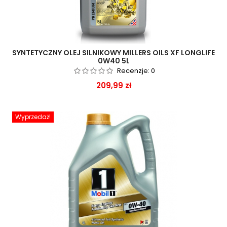
SYNTETYCZNY OLEJ SILNIKOWY MILLERS OILS XF LONGLIFE
0W40 5L
Recenzje:
0
Cena
209,99 zł
Wyprzedaż!