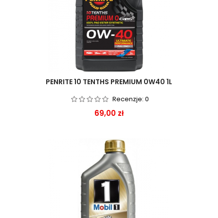
PENRITE 10 TENTHS PREMIUM 0W40 1L
Recenzje:
0
Cena
69,00 zł