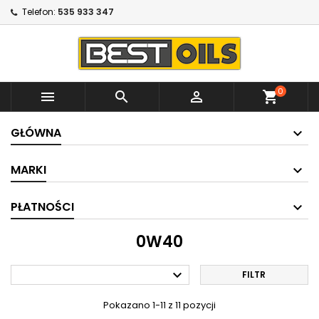
Telefon:
535 933 347
0



shopping_cart
GŁÓWNA
MARKI
PŁATNOŚCI
0W40

FILTR
Pokazano 1-11 z 11 pozycji