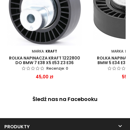
MARKA:
KRAFT
MARKA:
FE
ROLKA NAPINACZA KRAFT 1222800
ROLKA NAPINAC
DO BMW 7 E38 X5 E53 Z3 E36
BMW 5 E34 E39 E
Recenzje:
0
Cena
Ce
45,00 zł
55,
Śledź nas na Facebooku

PRODUKTY