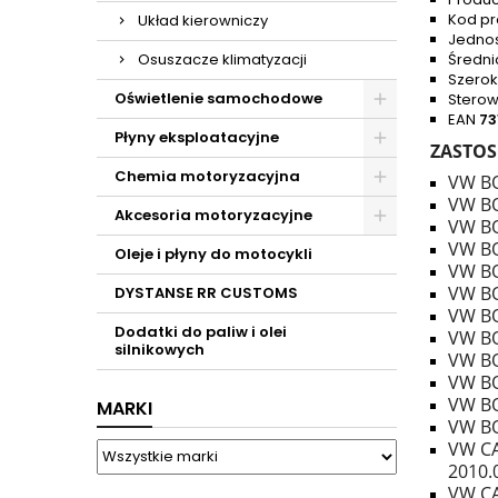
Kod pr
Układ kierowniczy
Jednos
Osuszacze klimatyzacji
Średn
Szero
Oświetlenie samochodowe
Sterow
EAN
73
Płyny eksploatacyjne
ZASTOS
Chemia motoryzacyjna
VW BO
VW BO
Akcesoria motoryzacyjne
VW BO
VW BO
Oleje i płyny do motocykli
VW BO
VW BO
DYSTANSE RR CUSTOMS
VW BO
Dodatki do paliw i olei
VW BO
silnikowych
VW BO
VW BO
VW BO
MARKI
VW BO
VW CA
2010.
VW CA