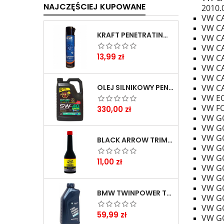
NAJCZĘŚCIEJ KUPOWANE
2010.
VW CA
VW CA
KRAFT PENETRATING OIL SPRAY 400 ML
VW CA
VW CAD
Cena
13,99 zł
VW CAD
VW CAD
VW CAD
VW CAD
OLEJ SILNIKOWY PENRITE ENVIRO + 5W40 6L
VW EO
VW FO
Cena
330,00 zł
VW GOL
VW GOL
VW GOL
BLACK ARROW TRIM DIESEL DODATEK DO PALIWA 250ML
VW GOL
VW GOL
Cena
11,00 zł
VW GOL
VW GOL
VW GOL
BMW TWINPOWER TURBO 5W30 LL04 1L
VW GOL
VW GOL
Cena
59,99 zł
VW GOL