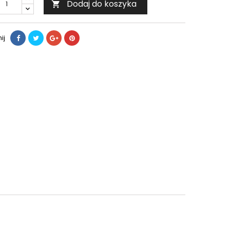
Dodaj do koszyka

ij