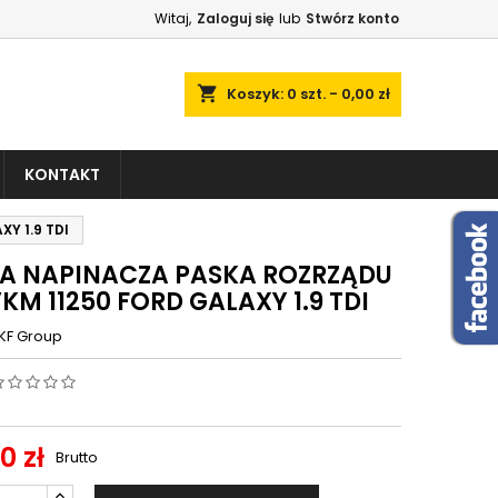
Witaj,
Zaloguj się
lub
Stwórz konto
shopping_cart
Koszyk:
0
szt. - 0,00 zł
KONTAKT
Y 1.9 TDI
A NAPINACZA PASKA ROZRZĄDU
VKM 11250 FORD GALAXY 1.9 TDI
KF Group
0 zł
Brutto