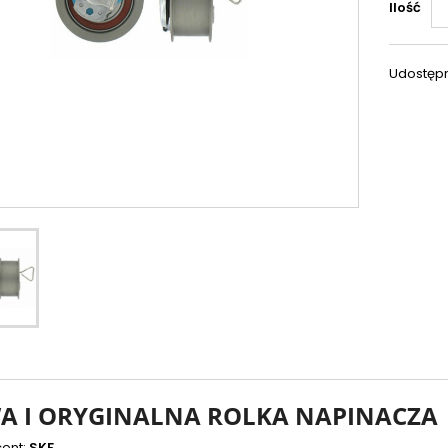
Ilość
Udostępn
 I ORYGINALNA ROLKA NAPINACZA
ent:
SKF