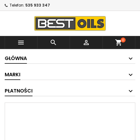
Telefon:
535 933 347
0



shopping_cart
GŁÓWNA
MARKI
PŁATNOŚCI