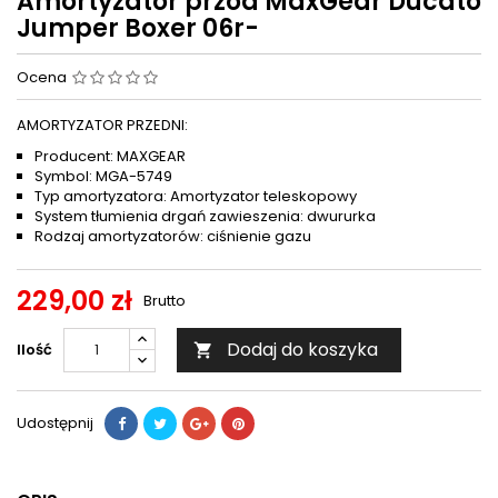
Amortyzator przód MaxGear Ducato
Jumper Boxer 06r-
Ocena
AMORTYZATOR PRZEDNI:
Producent: MAXGEAR
Symbol: MGA-5749
Typ amortyzatora: Amortyzator teleskopowy
System tłumienia drgań zawieszenia: dwururka
Rodzaj amortyzatorów: ciśnienie gazu
229,00 zł
Brutto
Dodaj do koszyka
Ilość

Udostępnij