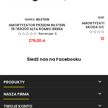
MARKA
MARKA:
BILSTEIN
AMORTYZATOR 
AMORTYZATOR PRZEDNI BILSTEIN
SKODA OCTA
19-169200 ALFA ROMEO BRERA
SPIDER 159
Recenzje:
0
Cen
139,
Cena
279,00 zł
Śledź nas na Facebooku

PRODUKTY

NASZA FIRMA

TWOJE KONTO