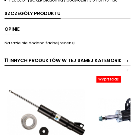
PEUGEOT | BOXER platforma / podwozie | 3.0 HDi 175 | 130
SZCZEGÓŁY PRODUKTU
OPINIE
Na razie nie dodano żadnej recenzji.
11 INNYCH PRODUKTÓW W TEJ SAMEJ KATEGORII:
>
<
Wyprzedaż!