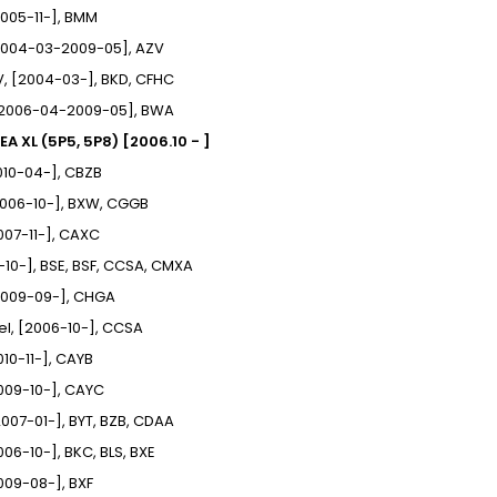
[2005-11-], BMM
[2004-03-2009-05], AZV
6V, [2004-03-], BKD, CFHC
, [2006-04-2009-05], BWA
EA XL (5P5, 5P8) [2006.10 - ]
[2010-04-], CBZB
[2006-10-], BXW, CGGB
2007-11-], CAXC
6-10-], BSE, BSF, CCSA, CMXA
[2009-09-], CHGA
fuel, [2006-10-], CCSA
2010-11-], CAYB
[2009-10-], CAYC
[2007-01-], BYT, BZB, CDAA
2006-10-], BKC, BLS, BXE
2009-08-], BXF