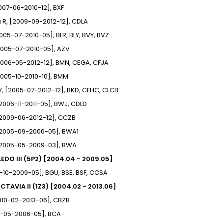
[2007-06-2010-12], BXF
 R, [2009-09-2012-12], CDLA
[2005-07-2010-05], BLR, BLY, BVY, BVZ
[2005-07-2010-05], AZV
[2006-05-2012-12], BMN, CEGA, CFJA
[2005-10-2010-10], BMM
6V, [2005-07-2012-12], BKD, CFHC, CLCB
 [2006-11-2011-05], BWJ, CDLD
 [2009-06-2012-12], CCZB
 [2005-09-2006-05], BWA1
, [2005-05-2009-03], BWA
EDO III (5P2) [2004.04 - 2009.05]
4-10-2009-05], BGU, BSE, BSF, CCSA
TAVIA II (1Z3) [2004.02 - 2013.06]
[2010-02-2013-06], CBZB
04-05-2006-05], BCA