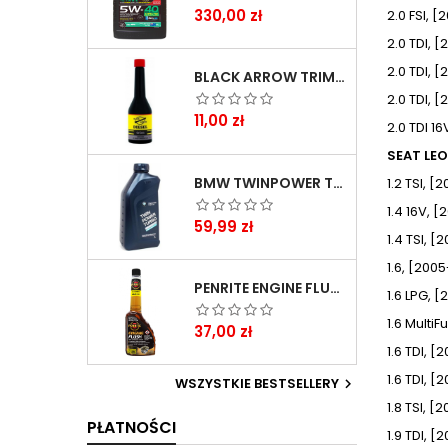
Cena
330,00 zł
2.0 FSI, 
2.0 TDI, 
2.0 TDI, 
BLACK ARROW TRIM DIESEL DODATEK DO PALIWA 250ML
2.0 TDI, 
Cena
11,00 zł
2.0 TDI 1
SEAT LEON
BMW TWINPOWER TURBO 5W30 LL04 1L
1.2 TSI, 
1.4 16V, 
Cena
59,99 zł
1.4 TSI, 
1.6, [200
PENRITE ENGINE FLUSH ŚRODEK DO CZYSZCZENIA SILNIKA 375 ML
1.6 LPG, 
1.6 MultiF
Cena
37,00 zł
1.6 TDI, 
1.6 TDI, [
WSZYSTKIE BESTSELLERY

1.8 TSI, 
PŁATNOŚCI
1.9 TDI, 