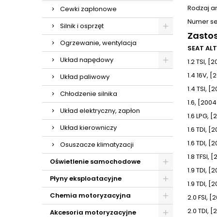
Rodzaj a
Cewki zapłonowe
Numer se
Silnik i osprzęt
Zasto
Ogrzewanie, wentylacja
SEAT ALT
Układ napędowy
1.2 TSI, 
1.4 16V, 
Układ paliwowy
1.4 TSI, [
Chłodzenie silnika
1.6, [200
Układ elektryczny, zapłon
1.6 LPG, 
Układ kierowniczy
1.6 TDI, [
1.6 TDI, 
Osuszacze klimatyzacji
1.8 TFSI, 
Oświetlenie samochodowe
1.9 TDI, [
Płyny eksploatacyjne
1.9 TDI, [
Chemia motoryzacyjna
2.0 FSI, 
2.0 TDI, 
Akcesoria motoryzacyjne