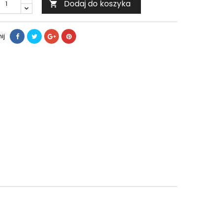
Dodaj do koszyka

ij