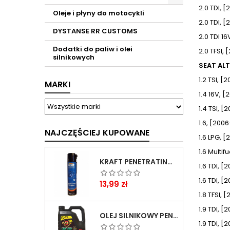
2.0 TDI, 
Oleje i płyny do motocykli
2.0 TDI, 
DYSTANSE RR CUSTOMS
2.0 TDI 1
Dodatki do paliw i olei
2.0 TFSI
silnikowych
SEAT ALT
1.2 TSI, 
MARKI
1.4 16V, 
1.4 TSI, [
1.6, [200
NAJCZĘŚCIEJ KUPOWANE
1.6 LPG, 
1.6 Multi
KRAFT PENETRATING OIL SPRAY 400 ML
1.6 TDI, [
1.6 TDI, 
Cena
13,99 zł
1.8 TFSI, 
1.9 TDI, [
OLEJ SILNIKOWY PENRITE ENVIRO + 5W40 6L
1.9 TDI, [