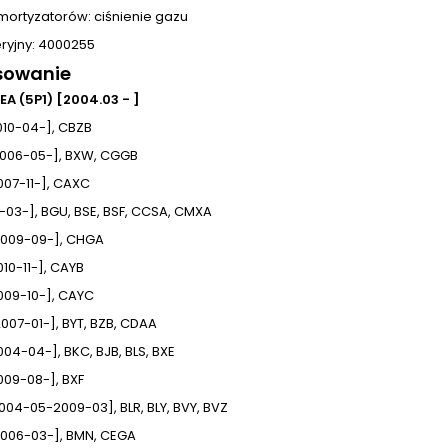
mortyzatorów: ciśnienie gazu
ryjny: 4000255
sowanie
EA (5P1) [2004.03 - ]
[2010-04-], CBZB
[2006-05-], BXW, CGGB
2007-11-], CAXC
4-03-], BGU, BSE, BSF, CCSA, CMXA
[2009-09-], CHGA
2010-11-], CAYB
[2009-10-], CAYC
[2007-01-], BYT, BZB, CDAA
2004-04-], BKC, BJB, BLS, BXE
2009-08-], BXF
[2004-05-2009-03], BLR, BLY, BVY, BVZ
[2006-03-], BMN, CEGA