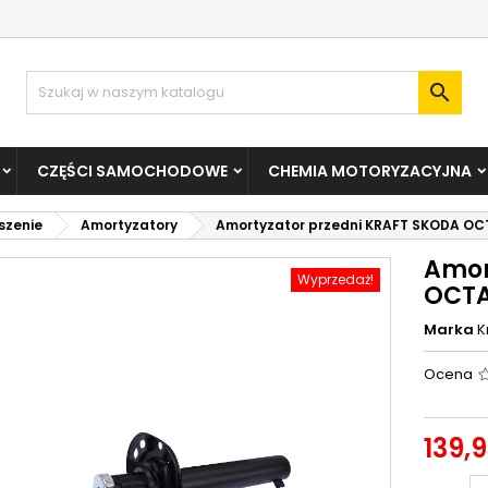

CZĘŚCI SAMOCHODOWE
CHEMIA MOTORYZACYJNA
szenie
Amortyzatory
Amortyzator przedni KRAFT SKODA O
Amor
Wyprzedaż!
OCTA
Marka
K
Ocena
139,9