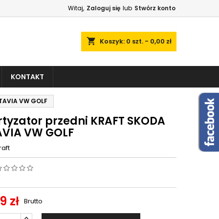
Witaj,
Zaloguj się
lub
Stwórz konto
shopping_cart
Koszyk:
0
szt. - 0,00 zł
KONTAKT
CTAVIA VW GOLF
tyzator przedni KRAFT SKODA
VIA VW GOLF
raft
9 zł
Brutto