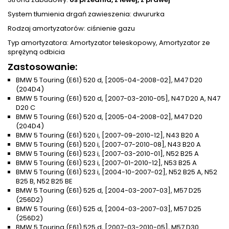
System tłumienia drgań zawieszenia: dwururka
Rodzaj amortyzatorów: ciśnienie gazu
Typ amortyzatora: Amortyzator teleskopowy, Amortyzator ze
sprężyną odbicia
Zastosowanie:
BMW 5 Touring (E61) 520 d, [2005-04-2008-02], M47 D20
(204D4)
BMW 5 Touring (E61) 520 d, [2007-03-2010-05], N47 D20 A, N47
D20 C
BMW 5 Touring (E61) 520 d, [2005-04-2008-02], M47 D20
(204D4)
BMW 5 Touring (E61) 520 i, [2007-09-2010-12], N43 B20 A
BMW 5 Touring (E61) 520 i, [2007-07-2010-08], N43 B20 A
BMW 5 Touring (E61) 523 i, [2007-03-2010-01], N52 B25 A
BMW 5 Touring (E61) 523 i, [2007-01-2010-12], N53 B25 A
BMW 5 Touring (E61) 523 i, [2004-10-2007-02], N52 B25 A, N52
B25 B, N52 B25 BE
BMW 5 Touring (E61) 525 d, [2004-03-2007-03], M57 D25
(256D2)
BMW 5 Touring (E61) 525 d, [2004-03-2007-03], M57 D25
(256D2)
BMW 5 Touring (E61) 525 d, [2007-03-2010-05], M57 D30