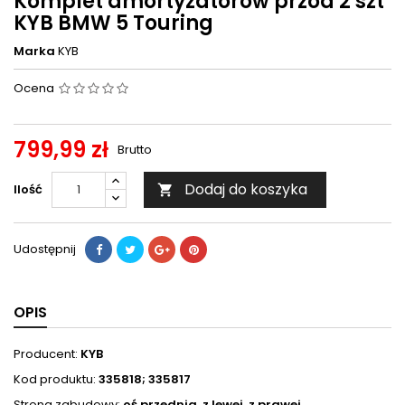
Komplet amortyzatorów przód 2 szt
KYB BMW 5 Touring
Marka
KYB
Ocena
799,99 zł
Brutto
Dodaj do koszyka
Ilość

Udostępnij
OPIS
Producent:
KYB
Kod produktu:
335818; 335817
Strona zabudowy:
oś przednia, z lewej, z prawej