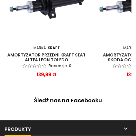
MARKA:
KRAFT
MARKA
AMORTYZATOR PRZEDNI KRAFT SEAT
AMORTYZATOR 
ALTEA LEON TOLEDO
SKODA OCTA
Recenzje:
0
Cena
Cen
139,99 zł
139,
Śledź nas na Facebooku

PRODUKTY