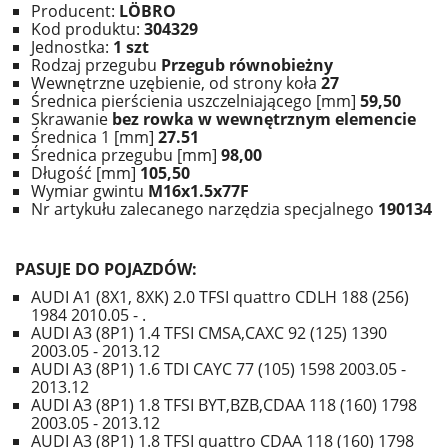
Producent:
LÖBRO
Kod produktu:
304329
Jednostka:
1 szt
Rodzaj przegubu
Przegub równobieżny
Wewnętrzne uzębienie, od strony koła
27
Średnica pierścienia uszczelniającego [mm]
59,50
Skrawanie
bez rowka w wewnętrznym elemencie
Średnica 1 [mm]
27.51
Średnica przegubu [mm]
98,00
Długość [mm]
105,50
Wymiar gwintu
M16x1.5x77F
Nr artykułu zalecanego narzędzia specjalnego
190134
PASUJE DO POJAZDÓW:
AUDI A1 (8X1, 8XK) 2.0 TFSI quattro CDLH 188 (256)
1984 2010.05 - .
AUDI A3 (8P1) 1.4 TFSI CMSA,CAXC 92 (125) 1390
2003.05 - 2013.12
AUDI A3 (8P1) 1.6 TDI CAYC 77 (105) 1598 2003.05 -
2013.12
AUDI A3 (8P1) 1.8 TFSI BYT,BZB,CDAA 118 (160) 1798
2003.05 - 2013.12
AUDI A3 (8P1) 1.8 TFSI quattro CDAA 118 (160) 1798