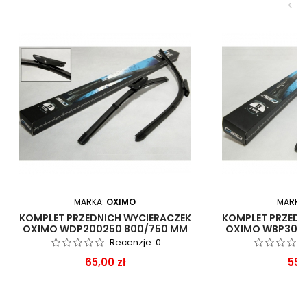
<
MARKA:
OXIMO
MARKA
KOMPLET PRZEDNICH WYCIERACZEK
KOMPLET PRZEDN
OXIMO WDP200250 800/750 MM
OXIMO WBP300
CITROEN C4 PICASSO
CITROEN C5 O
Recenzje:
0
Cena
Ce
65,00 zł
55,