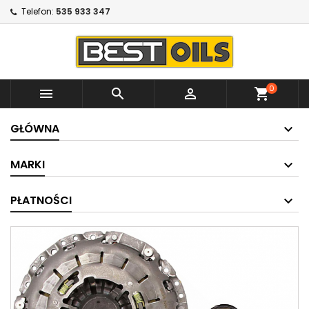
Telefon:
535 933 347
0



shopping_cart
GŁÓWNA
MARKI
PŁATNOŚCI