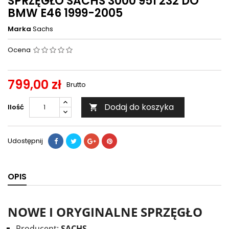
SPRZĘGŁO SACHS 3000 951 232 DO
BMW E46 1999-2005
Marka
Sachs
Ocena
799,00 zł
Brutto
Dodaj do koszyka
Ilość

Udostępnij
OPIS
NOWE I ORYGINALNE SPRZĘGŁO
Producent:
SACHS