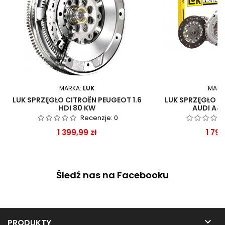
MARKA:
LUK
MARK
LUK SPRZĘGŁO CITROËN PEUGEOT 1.6
LUK SPRZĘGŁO 
HDI 80 KW
AUDI A4 
Recenzje:
0
Cena
Cen
1 399,99 zł
1 799
Śledź nas na Facebooku

PRODUKTY