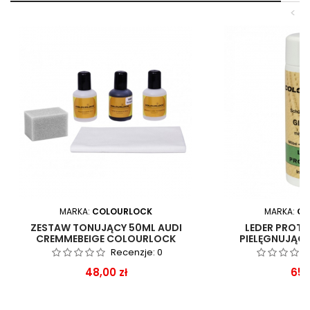
<
MARKA:
COLOURLOCK
MARKA:
CO
ZESTAW TONUJĄCY 50ML AUDI
LEDER PROT
CREMMEBEIGE COLOURLOCK
PIELĘGNUJĄC
Recenzje:
0
Cena
Ce
48,00 zł
65,