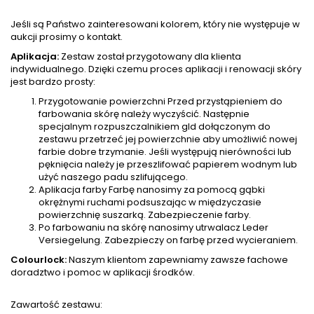
Jeśli są Państwo zainteresowani kolorem, który nie występuje w
aukcji prosimy o kontakt.
Aplikacja:
Zestaw został przygotowany dla klienta
indywidualnego. Dzięki czemu proces aplikacji i renowacji skóry
jest bardzo prosty:
Przygotowanie powierzchni Przed przystąpieniem do
farbowania skórę należy wyczyścić. Następnie
specjalnym rozpuszczalnikiem gld dołączonym do
zestawu przetrzeć jej powierzchnie aby umożliwić nowej
farbie dobre trzymanie. Jeśli występują nierówności lub
pęknięcia należy je przeszlifować papierem wodnym lub
użyć naszego padu szlifującego.
Aplikacja farby Farbę nanosimy za pomocą gąbki
okrężnymi ruchami podsuszając w międzyczasie
powierzchnię suszarką. Zabezpieczenie farby.
Po farbowaniu na skórę nanosimy utrwalacz Leder
Versiegelung. Zabezpieczy on farbę przed wycieraniem.
Colourlock:
Naszym klientom zapewniamy zawsze fachowe
doradztwo i pomoc w aplikacji środków.
Zawartość zestawu: