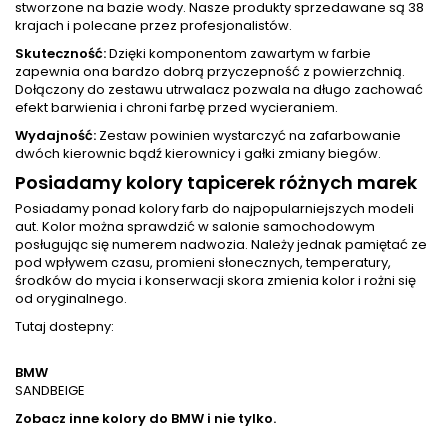
stworzone na bazie wody. Nasze produkty sprzedawane są 38
krajach i polecane przez profesjonalistów.
Skuteczność:
Dzięki komponentom zawartym w farbie
zapewnia ona bardzo dobrą przyczepność z powierzchnią.
Dołączony do zestawu utrwalacz pozwala na długo zachować
efekt barwienia i chroni farbę przed wycieraniem.
Wydajność:
Zestaw powinien wystarczyć na zafarbowanie
dwóch kierownic bądź kierownicy i gałki zmiany biegów.
Posiadamy kolory tapicerek różnych marek
Posiadamy ponad kolory farb do najpopularniejszych modeli
aut. Kolor można sprawdzić w salonie samochodowym
posługując się numerem nadwozia. Należy jednak pamiętać ze
pod wpływem czasu, promieni słonecznych, temperatury,
środków do mycia i konserwacji skora zmienia kolor i rożni się
od oryginalnego.
Tutaj dostepny:
BMW
SANDBEIGE
Zobacz inne kolory do BMW i nie tylko.