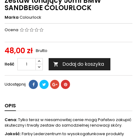
Zestaw tonujący 50ml BMW
SANDBEIGE COLOURLOCK
Marka
Colourlock
Ocena
48,00 zł
Brutto
Dodaj do koszyka
Ilość

Udostępnij
OPIS
Cena:
Tylko teraz w niesamowitej cenie mogą Państwo zakupić
skuteczny i trwały zestaw do samodzielnej renowacji skóry.
Jakość:
Farby Lederzentrum to wysokogatunkowe produkty