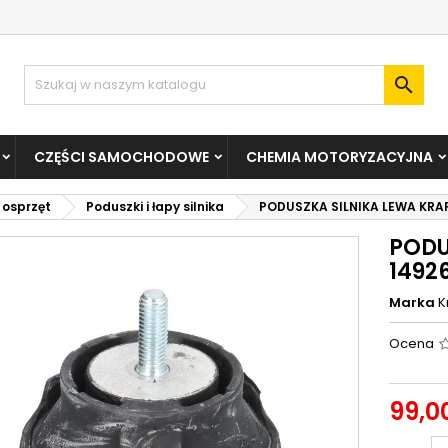

CZĘŚCI SAMOCHODOWE
CHEMIA MOTORYZACYJNA
i osprzęt
Poduszki i łapy silnika
PODUSZKA SILNIKA LEWA KRAF
PODU
1492
Marka
K
Ocena
99,00