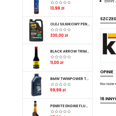
BMW Z
Cena
13,99 zł
SZCZE
OLEJ SILNIKOWY PENRITE ENVIRO + 5W40 6L
Cena
330,00 zł
BLACK ARROW TRIM DIESEL DODATEK DO PALIWA 250ML
Cena
11,00 zł
OPINIE
BMW TWINPOWER TURBO 5W30 LL04 1L
Na razie 
Cena
59,99 zł
16 INN
PENRITE ENGINE FLUSH ŚRODEK DO CZYSZCZENIA SILNIKA 375 ML