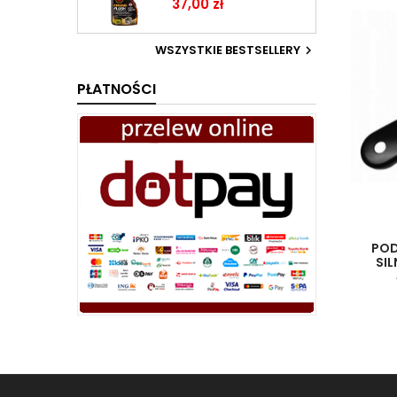
Cena
37,00 zł
WSZYSTKIE BESTSELLERY

PŁATNOŚCI
POD
SI