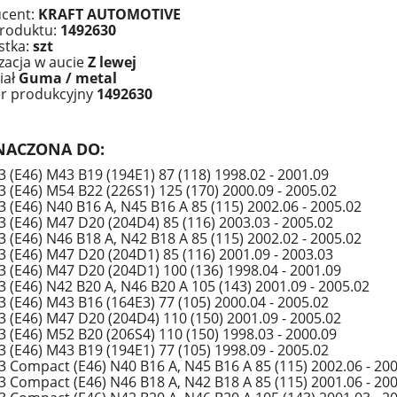
cent:
KRAFT AUTOMOTIVE
roduktu:
1492630
stka:
szt
izacja w aucie
Z lewej
iał
Guma / metal
r produkcyjny
1492630
NACZONA DO:
 (E46) M43 B19 (194E1) 87 (118) 1998.02 - 2001.09
 (E46) M54 B22 (226S1) 125 (170) 2000.09 - 2005.02
 (E46) N40 B16 A, N45 B16 A 85 (115) 2002.06 - 2005.02
 (E46) M47 D20 (204D4) 85 (116) 2003.03 - 2005.02
 (E46) N46 B18 A, N42 B18 A 85 (115) 2002.02 - 2005.02
 (E46) M47 D20 (204D1) 85 (116) 2001.09 - 2003.03
 (E46) M47 D20 (204D1) 100 (136) 1998.04 - 2001.09
 (E46) N42 B20 A, N46 B20 A 105 (143) 2001.09 - 2005.02
 (E46) M43 B16 (164E3) 77 (105) 2000.04 - 2005.02
 (E46) M47 D20 (204D4) 110 (150) 2001.09 - 2005.02
 (E46) M52 B20 (206S4) 110 (150) 1998.03 - 2000.09
 (E46) M43 B19 (194E1) 77 (105) 1998.09 - 2005.02
 Compact (E46) N40 B16 A, N45 B16 A 85 (115) 2002.06 - 20
 Compact (E46) N46 B18 A, N42 B18 A 85 (115) 2001.06 - 20