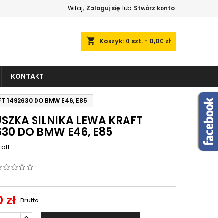
Witaj,
Zaloguj się
lub
Stwórz konto
shopping_cart
Koszyk:
0
szt. - 0,00 zł
KONTAKT
T 1492630 DO BMW E46, E85
SZKA SILNIKA LEWA KRAFT
630 DO BMW E46, E85
raft
 zł
Brutto