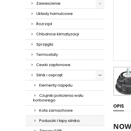
Zawieszenie
Układy hamulcowe
Rozrząd
Chłodnice klimatyzacji
Sprzęgła
Termostaty
Cewki zapłonowe
Silnik i osprzęt
Elementy napędu
Czujniki położenia wału
korbowego
OPIS
Koła zamachowe
Poduszki i łapy silnika
NOWA
Zawory EGR