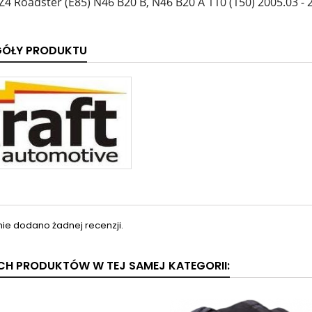
4 Roadster (E85) N46 B20 B, N46 B20 A 110 (150) 2005.03 - 
GÓŁY PRODUKTU
nie dodano żadnej recenzji.
YCH PRODUKTÓW W TEJ SAMEJ KATEGORII: