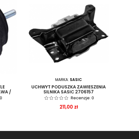
MARKA:
SASIC
LE
UCHWYT PODUSZKA ZAWIESZENIA
PODUS
AWA /
SILNIKA SASIC 2706157
90014
0
Recenzje:
0
Cena
211,00 zł