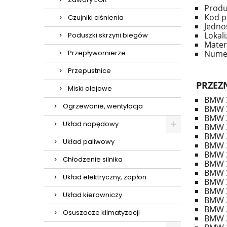
Produ
Kod p
Czujniki ciśnienia
Jedno
Lokal
Poduszki skrzyni biegów
Mater
Przepływomierze
Nume
Przepustnice
PRZEZ
Miski olejowe
BMW 3
Ogrzewanie, wentylacja
BMW 3
BMW 3
Układ napędowy
BMW 3
BMW 3
Układ paliwowy
BMW 3
BMW 3
Chłodzenie silnika
BMW 3
BMW 3
Układ elektryczny, zapłon
BMW 3
BMW 3
Układ kierowniczy
BMW 3
BMW 3
Osuszacze klimatyzacji
BMW 3