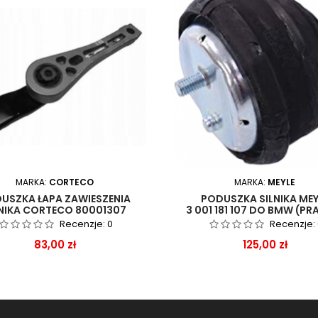
MARKA:
CORTECO
MARKA:
MEYLE
USZKA ŁAPA ZAWIESZENIA
PODUSZKA SILNIKA MEY
LNIKA CORTECO 80001307
3 001 181 107 DO BMW (PR
LEWA)
Recenzje:
0
Recenzje:
Cena
Cena
83,00 zł
125,00 zł