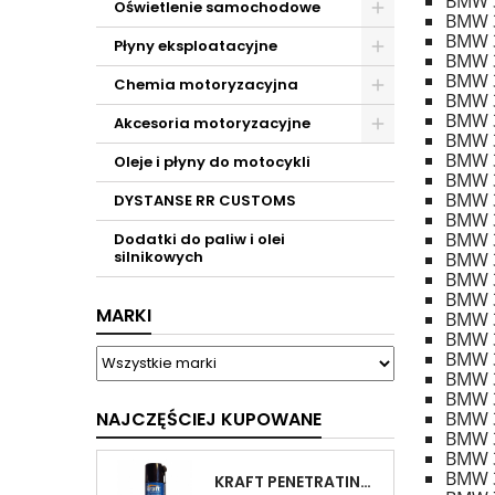
BMW 3
Oświetlenie samochodowe
BMW 3
BMW 3
Płyny eksploatacyjne
BMW 3
BMW 3
Chemia motoryzacyjna
BMW 3
BMW 3
Akcesoria motoryzacyjne
BMW 3
BMW 3
Oleje i płyny do motocykli
BMW 3
BMW 3
DYSTANSE RR CUSTOMS
BMW 3
BMW 3
Dodatki do paliw i olei
silnikowych
BMW 3
BMW 3
BMW 3
MARKI
BMW 3
BMW 3
BMW 3
BMW 3
BMW 3
NAJCZĘŚCIEJ KUPOWANE
BMW 3
BMW 3
BMW 3
BMW 3
KRAFT PENETRATING OIL SPRAY 400 ML