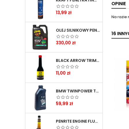
KRAFT PENETRATING OIL SPRAY 400 ML
OPINIE
Cena
13,99 zł
Na razie 
OLEJ SILNIKOWY PENRITE ENVIRO + 5W40 6L
16 INN
Cena
330,00 zł
BLACK ARROW TRIM DIESEL DODATEK DO PALIWA 250ML
Cena
11,00 zł
BMW TWINPOWER TURBO 5W30 LL04 1L
Cena
59,99 zł
PENRITE ENGINE FLUSH ŚRODEK DO CZYSZCZENIA SILNIKA 375 ML