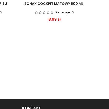
PITU
SONAX COCKPIT MATOWY 500 ML
ADBL
0
Recenzje:
0
Cena
18,99 zł
KONTAKT