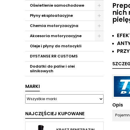
Prep
Oświetlenie samochodowe
nich
Płyny eksploatacyjne
piel
Chemia motoryzacyjna
EFEK
Akcesoria motoryzacyjne
​ANT
Oleje i płyny do motocykli
PRZ
DYSTANSE RR CUSTOMS
SZCZE
Dodatki do paliw i olei
silnikowych
MARKI
Opis
NAJCZĘŚCIEJ KUPOWANE
Pojemn