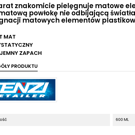
arat znakomicie pielęgnuje matowe ele
 matową powłokę nie odbijającą światł
ęgnacji matowych elementów plastikow
T MAT
YSTATYCZNY
YJEMNY ZAPACH
GÓŁY PRODUKTU
ość
600 ML