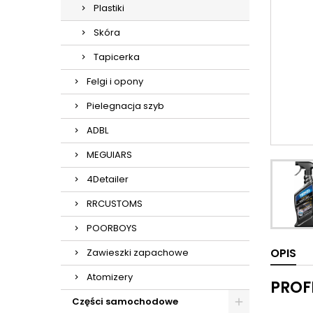
Plastiki
Skóra
Tapicerka
Felgi i opony
Pielegnacja szyb
ADBL
MEGUIARS
4Detailer
RRCUSTOMS
POORBOYS
OPIS
Zawieszki zapachowe
Atomizery
PROF
Części samochodowe