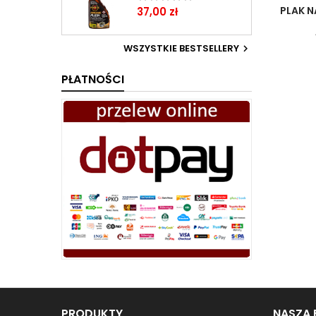
Cena
PLAK N
37,00 zł
WSZYSTKIE BESTSELLERY

PŁATNOŚCI
PRODUKTY
NASZA 