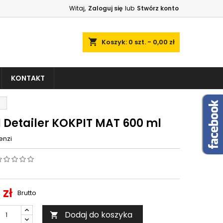
Witaj,
Zaloguj się
lub
Stwórz konto
shopping_cart
Koszyk:
0
szt. - 0,00 zł
KONTAKT
l
I Detailer KOKPIT MAT 600 ml
enzi
 zł
Brutto
Dodaj do koszyka
