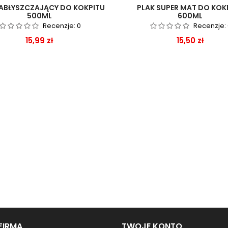
ABŁYSZCZAJĄCY DO KOKPITU
PLAK SUPER MAT DO KOK
500ML
600ML
Recenzje:
0
Recenzje:
Cena
Cena
15,99 zł
15,50 zł
FIRMA
TWOJE KONTO