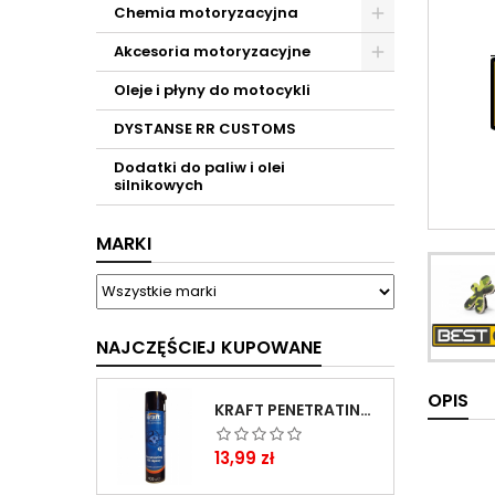
Chemia motoryzacyjna
Akcesoria motoryzacyjne
Oleje i płyny do motocykli
DYSTANSE RR CUSTOMS
Dodatki do paliw i olei
silnikowych
MARKI
NAJCZĘŚCIEJ KUPOWANE
OPIS
KRAFT PENETRATING OIL SPRAY 400 ML
Cena
13,99 zł