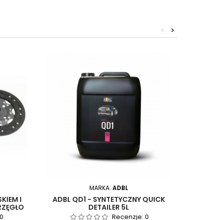
<
>
MARKA:
ADBL
KIEM I
ADBL QD1 - SYNTETYCZNY QUICK
MI
RZĘGŁO
DETAILER 5L
 BMW
0
Recenzje:
0