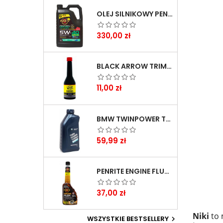
OLEJ SILNIKOWY PENRITE ENVIRO + 5W40 6L
Cena
330,00 zł
BLACK ARROW TRIM DIESEL DODATEK DO PALIWA 250ML
Cena
11,00 zł
BMW TWINPOWER TURBO 5W30 LL04 1L
Cena
59,99 zł
PENRITE ENGINE FLUSH ŚRODEK DO CZYSZCZENIA SILNIKA 375 ML
Cena
37,00 zł
Niki
to 
WSZYSTKIE BESTSELLERY
