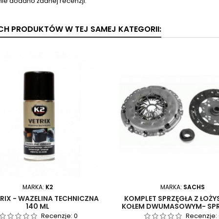
nie dodano żadnej recenzji.
YCH PRODUKTÓW W TEJ SAMEJ KATEGORII:
MARKA:
K2
MARKA:
SACHS
TRIX - WAZELINA TECHNICZNA
KOMPLET SPRZĘGŁA Z ŁOŻYS
140 ML
KOŁEM DWUMASOWYM- SP
SACHS 2 290 601 094 DO
Recenzje:
0
Recenzje: