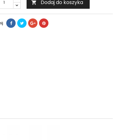
Dodaj do koszyka

ij