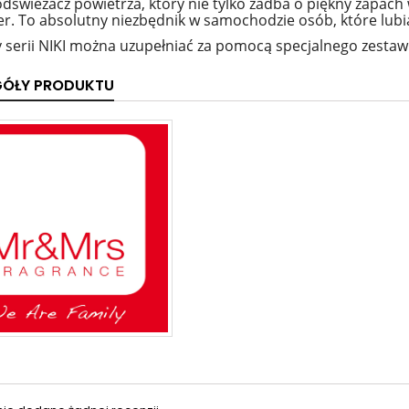
odświeżacz powietrza, który nie tylko zadba o piękny zapac
er. To absolutny niezbędnik w samochodzie osób, które lubi
 serii NIKI można uzupełniać za pomocą specjalnego zestaw
GÓŁY PRODUKTU