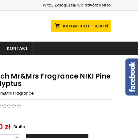
Witaj,
Zaloguj się
lub
Stwórz konto
shopping_cart
Koszyk:
0
szt. - 0,00 zł
KONTAKT
ch Mr&Mrs Fragrance NIKI Pine
lyptus
r&Mrs Fragrance
 zł
Brutto