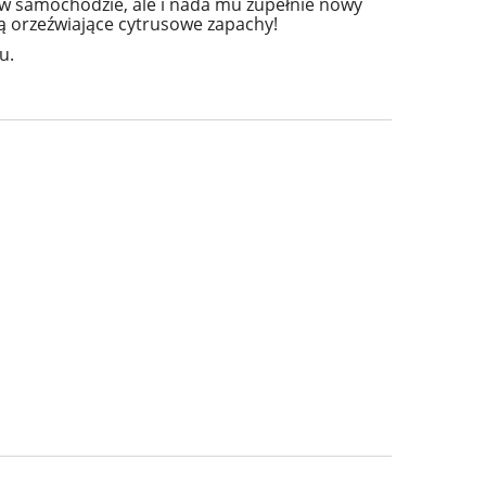
h w samochodzie, ale i nada mu zupełnie nowy
ą orzeźwiające cytrusowe zapachy!
u.