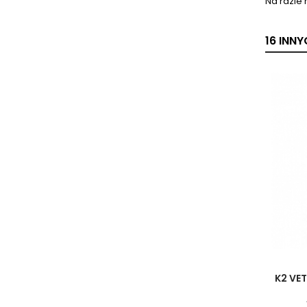
Na razie 
16 INN
K2 VE