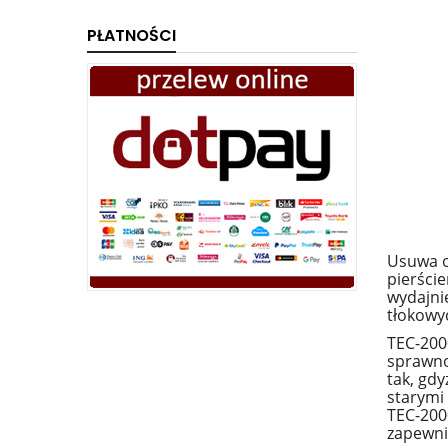
PŁATNOŚCI
Usuwa o
pierści
wydajnie
tłokowyc
TEC-200
sprawno
tak, gdy
starymi
TEC-2000
zapewni