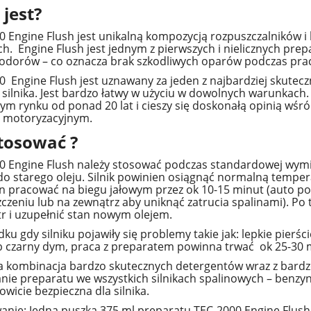
 jest?
0 Engine Flush jest unikalną kompozycją rozpuszczalników 
h. Engine Flush jest jednym z pierwszych i nielicznych p
dorów – co oznacza brak szkodliwych oparów podczas pracy
0 Engine Flush jest uznawany za jeden z najbardziej skutec
 silnika. Jest bardzo łatwy w użyciu w dowolnych warunkach
ym rynku od ponad 20 lat i cieszy się doskonałą opinią wśró
 motoryzacyjnym.
stosować ?
0 Engine Flush należy stosować podczas standardowej wymian
 do starego oleju. Silnik powinien osiągnąć normalną temper
n pracować na biegu jałowym przez ok 10-15 minut (auto 
zeniu lub na zewnątrz aby uniknąć zatrucia spalinami). Po ty
tr i uzupełnić stan nowym olejem.
ku gdy silniku pojawiły się problemy takie jak: lepkie pierś
ub czarny dym, praca z preparatem powinna trwać ok 25-30 
a kombinacja bardzo skutecznych detergentów wraz z bar
nie preparatu we wszystkich silnikach spalinowych – benzyn
kowicie bezpieczna dla silnika.
anie: Jedna puszka 375 ml preparatu TEC-2000 Engine Flush w