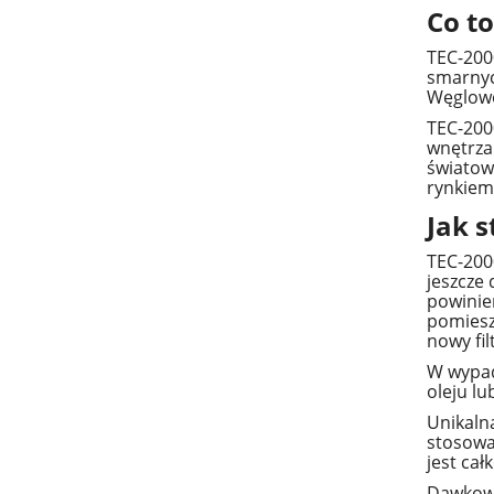
Co to
TEC-200
smarnyc
Węglowo
TEC-200
wnętrza
światow
rynkiem
Jak 
TEC-200
jeszcze
powinie
pomieszc
nowy fil
​W wypad
oleju l
Unikaln
stosowa
jest cał
​Dawkow