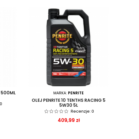
R 500ML
MARKA:
PENRITE
OLEJ PENRITE 10 TENTHS RACING 5
ZEST
0
5W30 5L
Recenzje:
0
Cena
409,99 zł