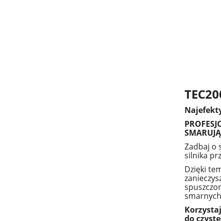
TEC20
Najefekt
PROFESJ
SMARUJĄ
Zadbaj o 
silnika p
Dzięki te
zanieczysz
spuszczony
smarnych
Korzysta
do czyste