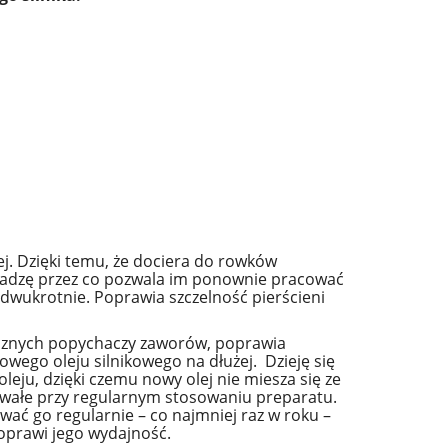
ej. Dzięki temu, że dociera do rowków
i sadzę przez co pozwala im ponownie pracować
ż dwukrotnie. Poprawia szczelność pierścieni
ulicznych popychaczy zaworów, poprawia
wego oleju silnikowego na dłużej. Dzieję się
eju, dzięki czemu nowy olej nie miesza się ze
rwałe przy regularnym stosowaniu preparatu.
ować go regularnie – co najmniej raz w roku –
poprawi jego wydajność.