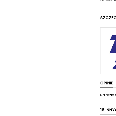
SZCZE
OPINIE
Na razie 
16 INN