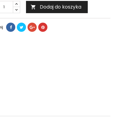
Dodaj do koszyka

ij