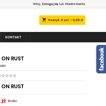
Witaj,
Zaloguj się
lub
Stwórz konto
shopping_cart
Koszyk:
0
szt. - 0,00 zł
KONTAKT
 ON RUST
X80
 ON RUST
 zł
Brutto