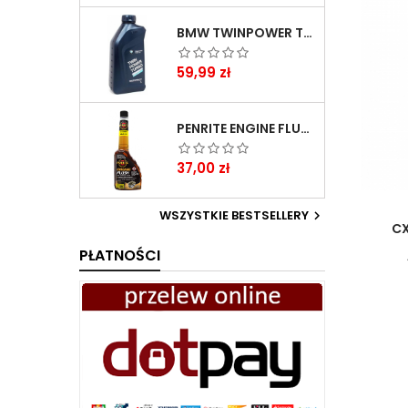
BMW TWINPOWER TURBO 5W30 LL04 1L
Cena
59,99 zł
PENRITE ENGINE FLUSH ŚRODEK DO CZYSZCZENIA SILNIKA 375 ML
Cena
37,00 zł
WSZYSTKIE BESTSELLERY

CX
PŁATNOŚCI