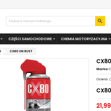

CZĘŚCI SAMOCHODOWE
CHEMIA MOTORYZACYJNA
0
CX80 ON RUST
CX80
Marka
C
Ocena
CX80
21,99