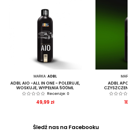
MARKA:
ADBL
MARK
ADBL AIO -ALL IN ONE - POLERUJE,
ADBL APC 
WOSKUJE, WYPEŁNIA 500ML
CZYSZCZENI
POWIERZ
Recenzje:
0
Cena
Ce
49,99 zł
18,
Śledź nas na Facebooku