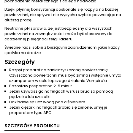
pochodzenia metalicznego z całego nadwozia.
Dzięki płynnej konsystencji doskonale się rozpyla na każdej
powierzchni, nie spływa i nie wysycha szybko pozwalając na
dłuższą pracę.
Neutralne pH sprawia, ze jest bezpieczny dla wszystkich
powierzchni na zewnątrz auta i może być stosowany do
codziennej pielęgnacji felg i lakieru.
Świetnie radzi sobie z bieżącymi zabrudzeniami jakie każdy
spotyka na drodze.
Szczegóły
Rozpyl preparat na zanieczyszczoną powierzchnię.
Czyszczona powierzchni musi być zimna i wstępnie umyta
szamponem w celu lepszego działania Vampire'a
Pozostaw preparat na 2-5 minut
Jeżeli używasz go na felgach wzrusz brud za pomocą
pędzelka lub szczotki
Dokładnie spłucz wodą pod ciśnieniem
Jeżeli ciężarki na felgach zrobią się zielone, umyj je
preparatem typu APC
SZCZEGÓŁY PRODUKTU