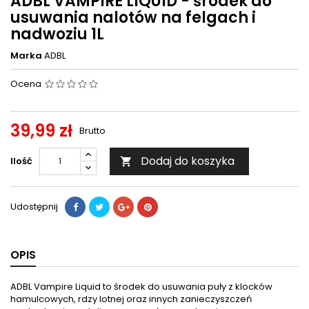
ADBL VAMPIRE LIQUID - środek do
usuwania nalotów na felgach i
nadwoziu 1L
Marka
ADBL
Ocena
39,99 zł
Brutto
Dodaj do koszyka
Ilość

Udostępnij
OPIS
ADBL Vampire Liquid to środek do usuwania puły z klocków
hamulcowych, rdzy lotnej oraz innych zanieczyszczeń