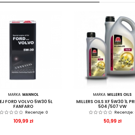
MARKA:
MANNOL
MARKA:
MILLERS OILS
EJ FORD VOLVO 5W30 5L
MILLERS OILS XF 5W30 1L P
FANFARO
504 /507 VW
Recenzje:
0
Recenzje:
Cena
Cena
109,99 zł
50,99 zł