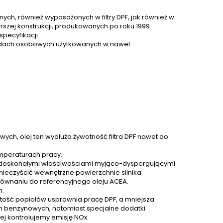
ch, również wyposażonych w filtry DPF, jak również w
rszej konstrukcji, produkowanych po roku 1999.
pecyfikacji.
chodach osobowych użytkowanych w nawet
ch, olej ten wydłuża żywotność filtra DPF nawet do
mperaturach pracy.
 z doskonałymi właściwościami myjąco-dyspergującymi
eczyścić wewnętrzne powierzchnie silnika.
równaniu do referencyjnego oleju ACEA.
h.
artość popiołów usprawnia pracę DPF, a mniejsza
ch benzynowych, natomiast specjalne dodatki
iej kontrolujemy emisję NOx.