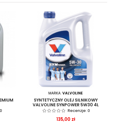
MARKA:
VALVOLINE
REMIUM
SYNTETYCZNY OLEJ SILNIKOWY
SYNT
VALVOLINE SYNPOWER 5W30 4L
VALV
0
Recenzje:
0
Cena
135,00 zł