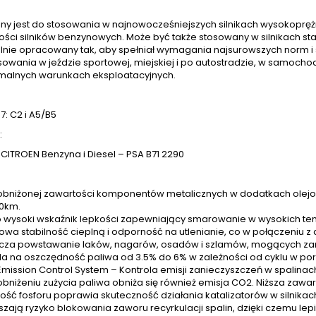
ny jest do stosowania w najnowocześniejszych silnikach wysokoprężny
ości silników benzynowych. Może być także stosowany w silnikach sta
lnie opracowany tak, aby spełniał wymagania najsurowszych norm i s
sowania w jeździe sportowej, miejskiej i po autostradzie, w samo
malnych warunkach eksploatacyjnych.
: C2 i A5/B5
:
CITROEN Benzyna i Diesel – PSA B71 2290
 obniżonej zawartości komponentów metalicznych w dodatkach olejowy
0km.
 wysoki wskaźnik lepkości zapewniający smarowanie w wysokich te
owa stabilność cieplną i odporność na utlenianie, co w połączeniu
cza powstawanie laków, nagarów, osadów i szlamów, mogących zani
a na oszczędność paliwa od 3.5% do 6% w zależności od cyklu w po
Emission Control System – Kontrola emisji zanieczyszczeń w spalinac
 obniżeniu zużycia paliwa obniża się również emisja CO2. Niższa zaw
ość fosforu poprawia skuteczność działania katalizatorów w silnika
szają ryzyko blokowania zaworu recyrkulacji spalin, dzięki czemu lep