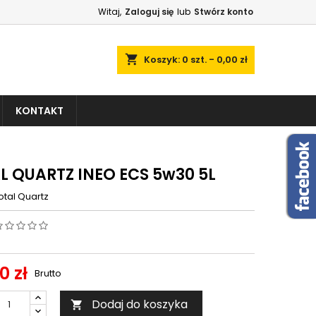
Witaj,
Zaloguj się
lub
Stwórz konto
shopping_cart
Koszyk:
0
szt. - 0,00 zł
KONTAKT
L QUARTZ INEO ECS 5w30 5L
otal Quartz
0 zł
Brutto
Dodaj do koszyka
