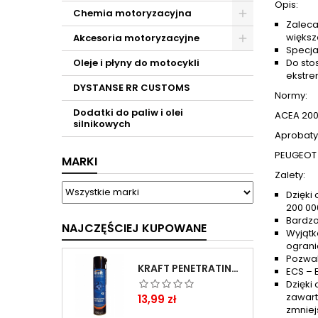
Opis:
Chemia motoryzacyjna
Zaleca
większ
Akcesoria motoryzacyjne
Specja
Oleje i płyny do motocykli
Do sto
ekstre
DYSTANSE RR CUSTOMS
Normy:
Dodatki do paliw i olei
ACEA 2007
silnikowych
Aprobaty
PEUGEOT 
MARKI
Zalety:
Dzięki
200 00
Bardzo
NAJCZĘŚCIEJ KUPOWANE
Wyjątk
ograni
Pozwal
KRAFT PENETRATING OIL SPRAY 400 ML
ECS – 
Dzięki
zawart
Cena
13,99 zł
zmniej