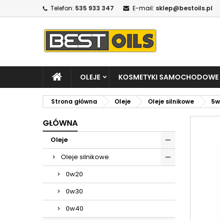
Telefon:
535 933 347
E-mail:
sklep@bestoils.pl
OLEJE
KOSMETYKI SAMOCHODOWE
Strona główna
Oleje
Oleje silnikowe
5w
GŁÓWNA
Oleje
Oleje silnikowe
0w20
0w30
0w40