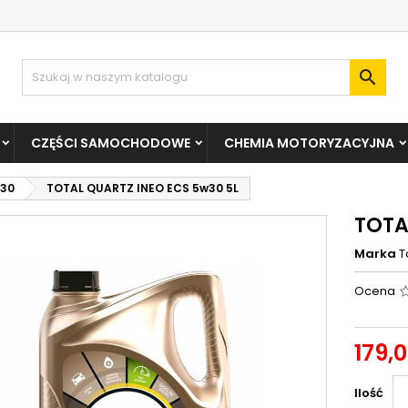

CZĘŚCI SAMOCHODOWE
CHEMIA MOTORYZACYJNA
30
TOTAL QUARTZ INEO ECS 5w30 5L
TOTA
Marka
T
Ocena
179,0
Ilość