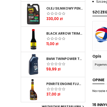
Szczeg
OLEJ SILNIKOWY PENRITE ENVIRO + 5W40 6L
SZCZE
Cena
330,00 zł
BLACK ARROW TRIM DIESEL DODATEK DO PALIWA 250ML
Cena
11,00 zł
Opis
BMW TWINPOWER TURBO 5W30 LL04 1L
Pojemn
Cena
59,99 zł
OPINIE
PENRITE ENGINE FLUSH ŚRODEK DO CZYSZCZENIA SILNIKA 375 ML
Na razie 
Cena
37,00 zł
16 INN
WSZYSTKIE BESTSELLERY
