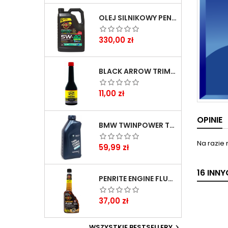
OLEJ SILNIKOWY PENRITE ENVIRO + 5W40 6L
Cena
330,00 zł
BLACK ARROW TRIM DIESEL DODATEK DO PALIWA 250ML
Cena
11,00 zł
OPINIE
BMW TWINPOWER TURBO 5W30 LL04 1L
Na razie 
Cena
59,99 zł
16 INN
PENRITE ENGINE FLUSH ŚRODEK DO CZYSZCZENIA SILNIKA 375 ML
Cena
37,00 zł
WSZYSTKIE BESTSELLERY
