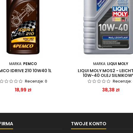
MARKA:
PEMCO
MARKA:
LIQUI MOLY
MCO IDRIVE 210 10W40 1L
LIQUI MOLY MOS2 - LEICH
10W-40 OLEJ SILNIKOWY
Recenzje:
0
Recenzje:
Cena
Cena
18,99 zł
38,38 zł
FIRMA
TWOJE KONTO