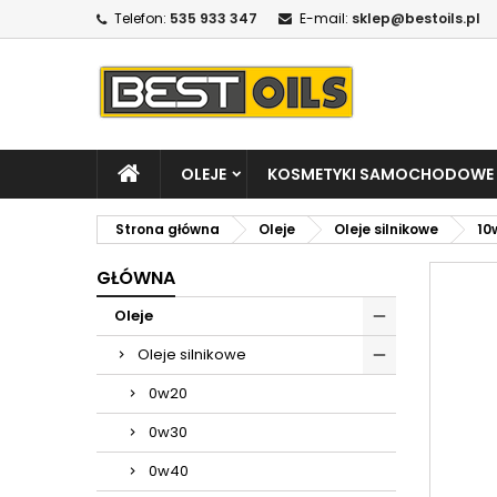
Telefon:
535 933 347
E-mail:
sklep@bestoils.pl
OLEJE
KOSMETYKI SAMOCHODOWE
Strona główna
Oleje
Oleje silnikowe
10
GŁÓWNA
Oleje
Oleje silnikowe
0w20
0w30
0w40