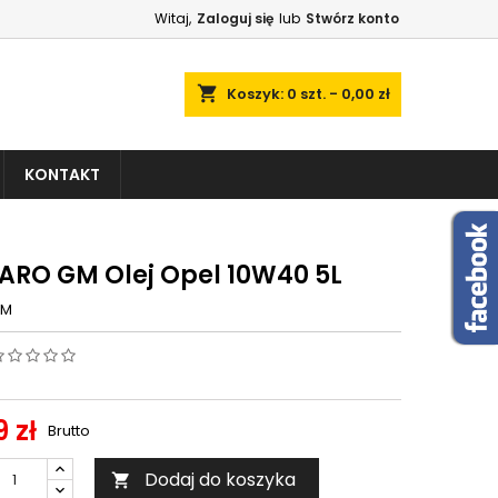
Witaj,
Zaloguj się
lub
Stwórz konto
shopping_cart
Koszyk:
0
szt. - 0,00 zł
KONTAKT
ARO GM Olej Opel 10W40 5L
GM
 zł
Brutto
Dodaj do koszyka
