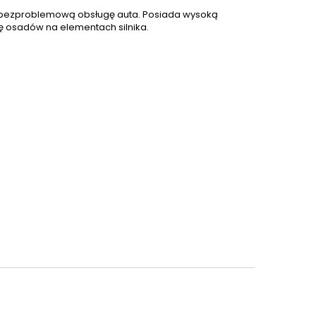
i bezproblemową obsługę auta. Posiada wysoką
ę osadów na elementach silnika.