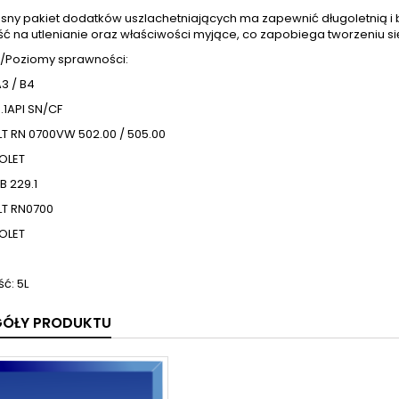
ny pakiet dodatków uszlachetniających ma zapewnić długoletnią 
ć na utlenianie oraz właściwości myjące, co zapobiega tworzeniu si
/Poziomy sprawności:
3 / B4
.1API SN/CF
T RN 0700VW 502.00 / 505.00
OLET
B 229.1
T RN0700
OLET
ć: 5L
GÓŁY PRODUKTU