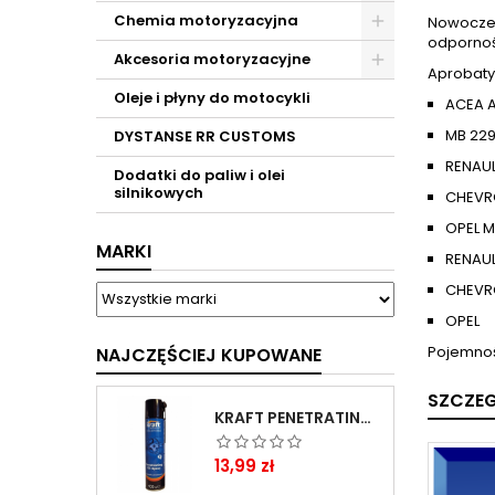
Chemia motoryzacyjna
Nowoczes
odpornoś
Akcesoria motoryzacyjne
Aprobaty
Oleje i płyny do motocykli
ACEA A
MB 229
DYSTANSE RR CUSTOMS
RENAUL
Dodatki do paliw i olei
silnikowych
CHEVR
OPEL M
MARKI
RENAUL
CHEVR
OPEL
Pojemnoś
NAJCZĘŚCIEJ KUPOWANE
SZCZE
KRAFT PENETRATING OIL SPRAY 400 ML
Cena
13,99 zł