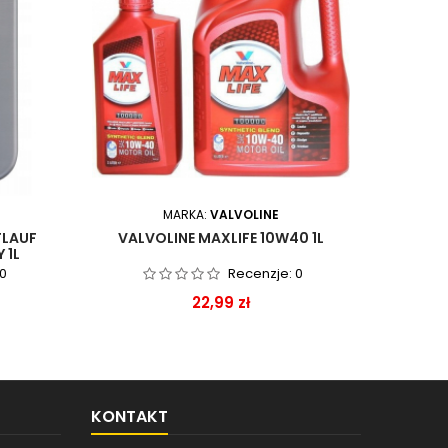
MARKA:
VALVOLINE
TLAUF
VALVOLINE MAXLIFE 10W40 1L
CASTRO
 1L
0
Recenzje:
0
Cena
22,99 zł
KONTAKT