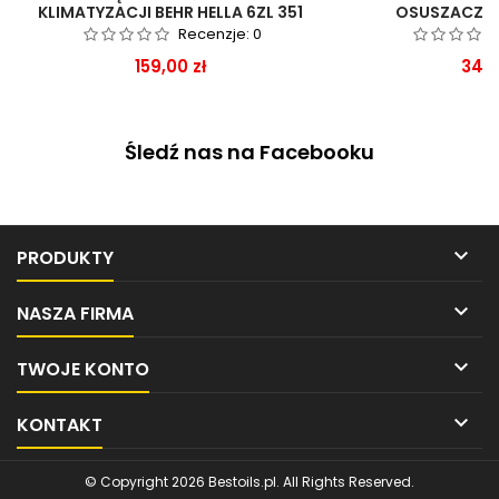
KLIMATYZACJI BEHR HELLA 6ZL 351
OSUSZACZA 
028-401
Recenzje:
0
Cena
Cen
159,00 zł
349,
Śledź nas na Facebooku

PRODUKTY

NASZA FIRMA

TWOJE KONTO

KONTAKT
© Copyright 2026 Bestoils.pl. All Rights Reserved.