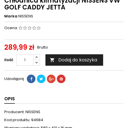
Chłodnica klimatyzacji NISSENS VW
GOLF CADDY JETTA
Marka
NISSENS
Ocena
289,99 zł
Brutto
Dodaj do koszyka
Ilość

Udostępnij
OPIS
Producent: NISSENS
Kod produktu: 94684
Wymiary radiatora: 580 x 401 x 16 mm